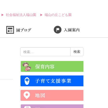
社会福祉法人端山園
端山の丘こども園
検
索: