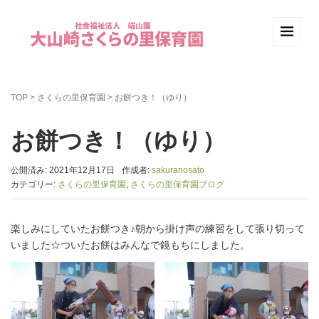
TOP
>
さくらの里保育園
>
お餅つき！（ゆり）
お餅つき！（ゆり）
公開済み: 2021年12月17日
作成者:
sakuranosato
カテゴリー:
さくらの里保育園
,
さくらの里保育園ブログ
楽しみにしていたお餅つき♪朝から掛け声の練習をして張り切って
いました☆ついたお餅はみんなで鏡もちにしました。