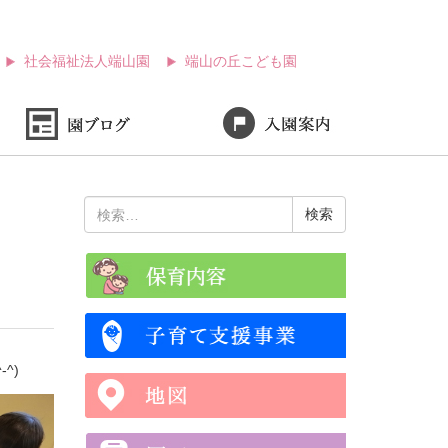
社会福祉法人端山園
端山の丘こども園
検
索:
^)