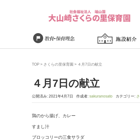
TOP
>
さくらの里保育園
>
４月7日の献立
４月7日の献立
公開済み: 2021年4月7日
作成者:
sakuranosato
カテゴリー:
さ
鶏のから揚げ、カレー
すまし汁
ブロッコリーの三食サラダ