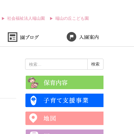
社会福祉法人端山園
端山の丘こども園
検
索: