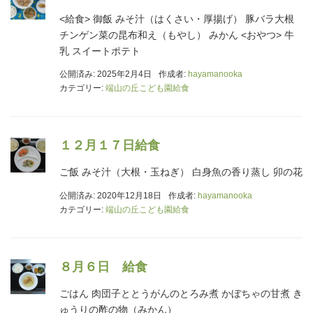
<給食> 御飯 みそ汁（はくさい・厚揚げ） 豚バラ大根
チンゲン菜の昆布和え（もやし） みかん <おやつ> 牛
乳 スイートポテト
公開済み: 2025年2月4日
作成者:
hayamanooka
カテゴリー:
端山の丘こども園給食
１２月１７日給食
ご飯 みそ汁（大根・玉ねぎ） 白身魚の香り蒸し 卯の花
公開済み: 2020年12月18日
作成者:
hayamanooka
カテゴリー:
端山の丘こども園給食
８月６日 給食
ごはん 肉団子ととうがんのとろみ煮 かぼちゃの甘煮 き
ゅうりの酢の物（みかん）