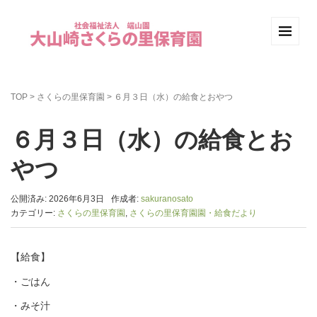
TOP
>
さくらの里保育園
>
６月３日（水）の給食とおやつ
６月３日（水）の給食とお
やつ
公開済み: 2026年6月3日
作成者:
sakuranosato
カテゴリー:
さくらの里保育園
,
さくらの里保育園園・給食だより
【給食】
・ごはん
・みそ汁