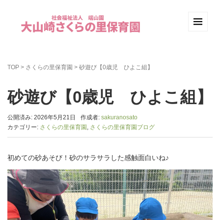
TOP
>
さくらの里保育園
>
砂遊び【0歳児 ひよこ組】
砂遊び【0歳児 ひよこ組】
公開済み: 2026年5月21日
作成者:
sakuranosato
カテゴリー:
さくらの里保育園
,
さくらの里保育園ブログ
初めての砂あそび！砂のサラサラした感触面白いね♪