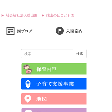
社会福祉法人端山園
端山の丘こども園
検
索: