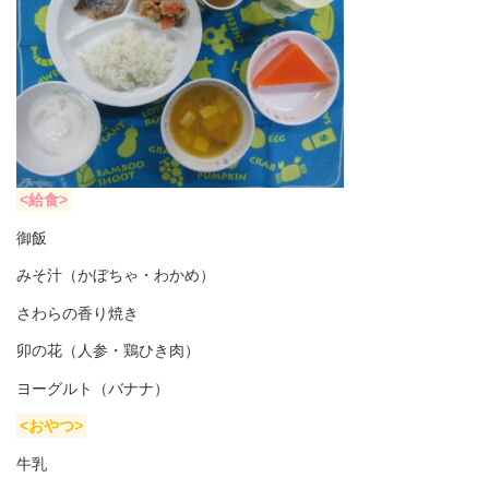
<給食>
御飯
みそ汁（かぼちゃ・わかめ）
さわらの香り焼き
卯の花（人参・鶏ひき肉）
ヨーグルト（バナナ）
<おやつ>
牛乳