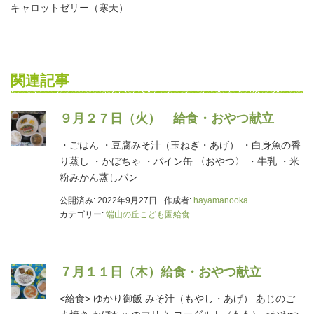
キャロットゼリー（寒天）
関連記事
９月２７日（火） 給食・おやつ献立
・ごはん ・豆腐みそ汁（玉ねぎ・あげ） ・白身魚の香
り蒸し ・かぼちゃ ・パイン缶 〈おやつ〉 ・牛乳 ・米
粉みかん蒸しパン
公開済み: 2022年9月27日
作成者:
hayamanooka
カテゴリー:
端山の丘こども園給食
７月１１日（木）給食・おやつ献立
<給食> ゆかり御飯 みそ汁（もやし・あげ） あじのご