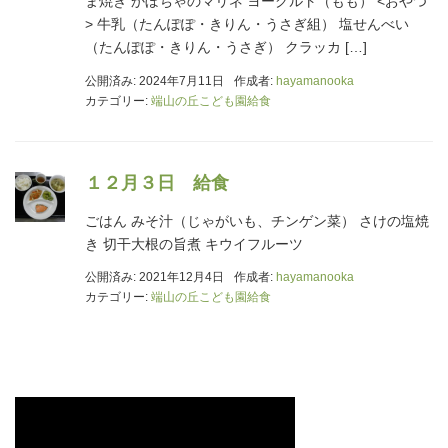
ま焼き かぼちゃのマリネ ヨーグルト（もも） <おやつ
> 牛乳（たんぽぽ・きりん・うさぎ組） 塩せんべい
（たんぽぽ・きりん・うさぎ） クラッカ […]
公開済み: 2024年7月11日
作成者:
hayamanooka
カテゴリー:
端山の丘こども園給食
１２月３日 給食
ごはん みそ汁（じゃがいも、チンゲン菜） さけの塩焼
き 切干大根の旨煮 キウイフルーツ
公開済み: 2021年12月4日
作成者:
hayamanooka
カテゴリー:
端山の丘こども園給食