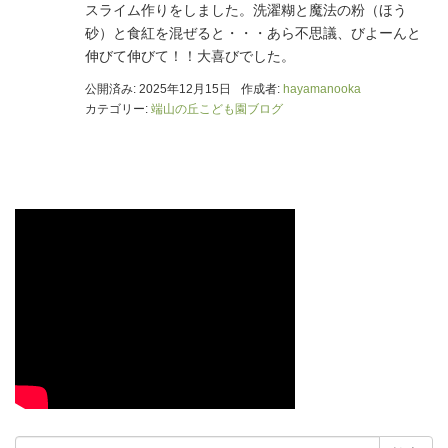
スライム作りをしました。洗濯糊と魔法の粉（ほう
砂）と食紅を混ぜると・・・あら不思議、びよーんと
伸びて伸びて！！大喜びでした。
公開済み: 2025年12月15日
作成者:
hayamanooka
カテゴリー:
端山の丘こども園ブログ
検