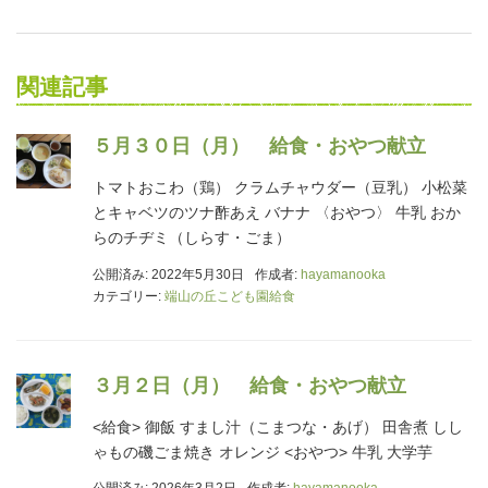
関連記事
５月３０日（月） 給食・おやつ献立
トマトおこわ（鶏） クラムチャウダー（豆乳） 小松菜
とキャベツのツナ酢あえ バナナ 〈おやつ〉 牛乳 おか
らのチヂミ（しらす・ごま）
公開済み: 2022年5月30日
作成者:
hayamanooka
カテゴリー:
端山の丘こども園給食
３月２日（月） 給食・おやつ献立
<給食> 御飯 すまし汁（こまつな・あげ） 田舎煮 しし
ゃもの磯ごま焼き オレンジ <おやつ> 牛乳 大学芋