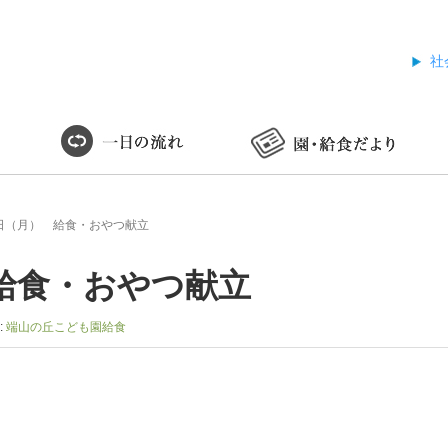
社
日（月） 給食・おやつ献立
給食・おやつ献立
:
端山の丘こども園給食