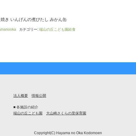
ム焼き いんげんの煮びたし みかん缶
amanooka
カテゴリー:
端山の丘こども園給食
法人概要
情報公開
■ 各施設の紹介
端山の丘こども園
大山崎さくらの里保育園
Copyright(C) Hayama no Oka Kodomoen