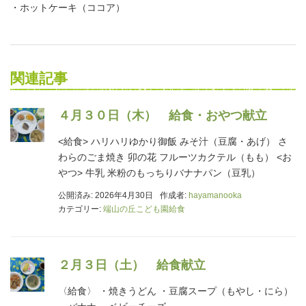
・ホットケーキ（ココア）
関連記事
４月３０日（木） 給食・おやつ献立
<給食> ハリハリゆかり御飯 みそ汁（豆腐・あげ） さ
わらのごま焼き 卯の花 フルーツカクテル（もも） <お
やつ> 牛乳 米粉のもっちりバナナパン（豆乳）
公開済み: 2026年4月30日
作成者:
hayamanooka
カテゴリー:
端山の丘こども園給食
２月３日（土） 給食献立
〈給食〉 ・焼きうどん ・豆腐スープ（もやし・にら）