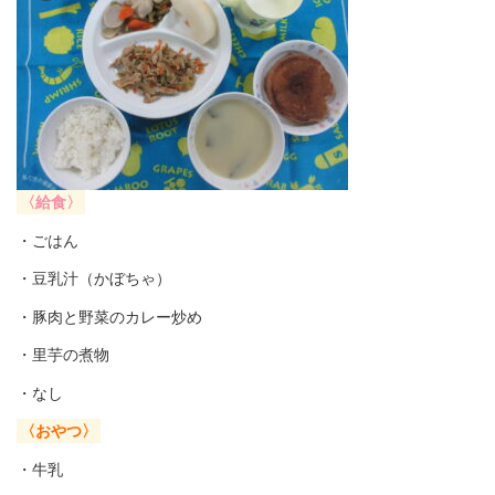
〈給食〉
・ごはん
・豆乳汁（かぼちゃ）
・豚肉と野菜のカレー炒め
・里芋の煮物
・なし
〈おやつ〉
・牛乳